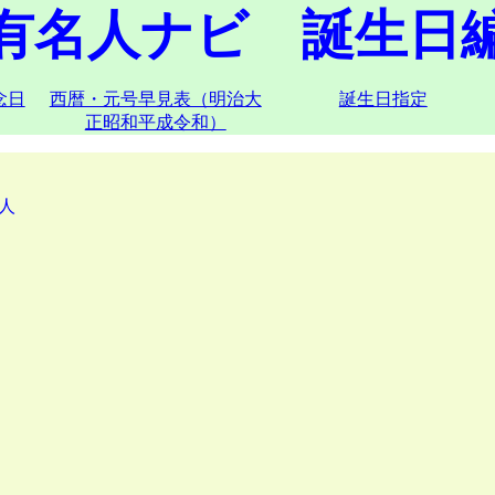
有名人ナビ 誕生日
念日
西暦・元号早見表（明治大
誕生日指定
正昭和平成令和）
人