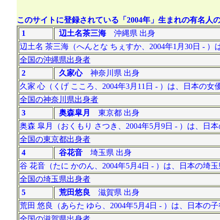
このサイトに登録されている「2004年」生まれの有名人の数
1
辺土名茶三海
沖縄県 出身
辺土名 茶三海（へんとな ちぇすか、2004年1月30日 - 
全国の沖縄県出身者
2
久家心
神奈川県 出身
久家 心（くげ こころ、2004年3月11日 - ）は、日本
全国の神奈川県出身者
3
奥森皐月
東京都 出身
奥森 皐月（おくもり さつき、2004年5月9日 - ）は、
全国の東京都出身者
4
谷花音
埼玉県 出身
谷 花音（たに かのん、2004年5月4日 - ）は、日本の
全国の埼玉県出身者
5
荒田悠良
滋賀県 出身
荒田 悠良（あらた ゆら、2004年5月4日 - ）は、日
全国の滋賀県出身者