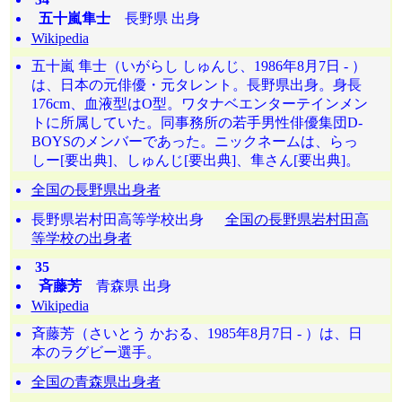
五十嵐隼士
長野県 出身
Wikipedia
五十嵐 隼士（いがらし しゅんじ、1986年8月7日 - ）
は、日本の元俳優・元タレント。長野県出身。身長
176cm、血液型はO型。ワタナベエンターテインメン
トに所属していた。同事務所の若手男性俳優集団D-
BOYSのメンバーであった。ニックネームは、らっ
しー[要出典]、しゅんじ[要出典]、隼さん[要出典]。
全国の長野県出身者
長野県岩村田高等学校出身
全国の長野県岩村田高
等学校の出身者
35
斉藤芳
青森県 出身
Wikipedia
斉藤芳（さいとう かおる、1985年8月7日 - ）は、日
本のラグビー選手。
全国の青森県出身者