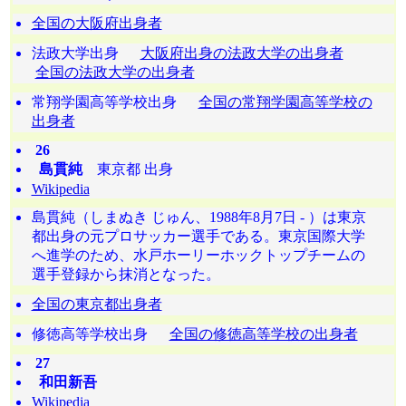
全国の大阪府出身者
法政大学出身
大阪府出身の法政大学の出身者
全国の法政大学の出身者
常翔学園高等学校出身
全国の常翔学園高等学校の
出身者
26
島貫純
東京都 出身
Wikipedia
島貫純（しまぬき じゅん、1988年8月7日 - ）は東京
都出身の元プロサッカー選手である。東京国際大学
へ進学のため、水戸ホーリーホックトップチームの
選手登録から抹消となった。
全国の東京都出身者
修徳高等学校出身
全国の修徳高等学校の出身者
27
和田新吾
Wikipedia