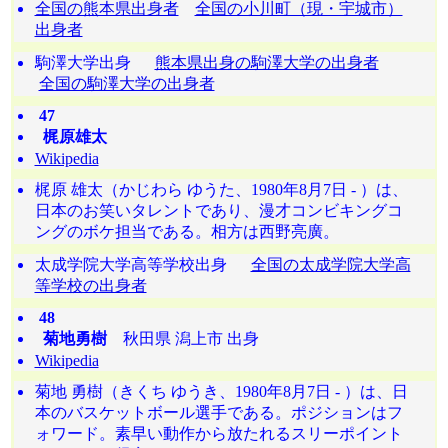
全国の熊本県出身者
全国の小川町（現・宇城市）
出身者
駒澤大学出身
熊本県出身の駒澤大学の出身者
全国の駒澤大学の出身者
47
梶原雄太
Wikipedia
梶原 雄太（かじわら ゆうた、1980年8月7日 - ）は、
日本のお笑いタレントであり、漫才コンビキングコ
ングのボケ担当である。相方は西野亮廣。
太成学院大学高等学校出身
全国の太成学院大学高
等学校の出身者
48
菊地勇樹
秋田県 潟上市 出身
Wikipedia
菊地 勇樹（きくち ゆうき、1980年8月7日 - ）は、日
本のバスケットボール選手である。ポジションはフ
ォワード。素早い動作から放たれるスリーポイント