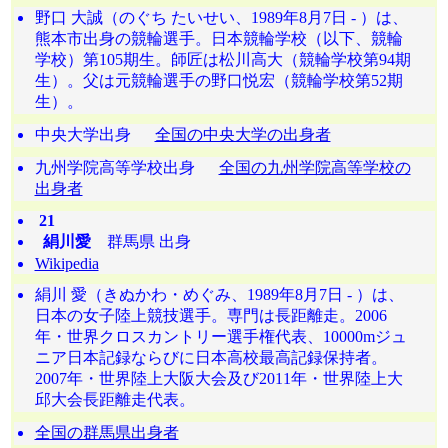
野口 大誠（のぐち たいせい、1989年8月7日 - ）は、
熊本市出身の競輪選手。日本競輪学校（以下、競輪
学校）第105期生。師匠は松川高大（競輪学校第94期
生）。父は元競輪選手の野口悦宏（競輪学校第52期
生）。
中央大学出身
全国の中央大学の出身者
九州学院高等学校出身
全国の九州学院高等学校の
出身者
21
絹川愛
群馬県 出身
Wikipedia
絹川 愛（きぬかわ・めぐみ、1989年8月7日 - ）は、
日本の女子陸上競技選手。専門は長距離走。2006
年・世界クロスカントリー選手権代表、10000mジュ
ニア日本記録ならびに日本高校最高記録保持者。
2007年・世界陸上大阪大会及び2011年・世界陸上大
邱大会長距離走代表。
全国の群馬県出身者