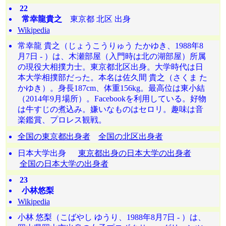
22
常幸龍貴之
東京都 北区 出身
Wikipedia
常幸龍 貴之（じょうこうりゅう たかゆき、1988年8
月7日 - ）は、木瀬部屋（入門時は北の湖部屋）所属
の現役大相撲力士。東京都北区出身。大学時代は日
本大学相撲部だった。本名は佐久間 貴之（さくま た
かゆき）。身長187cm、体重156kg。最高位は東小結
（2014年9月場所）。Facebookを利用している。好物
は牛すじの煮込み。嫌いなものはセロリ。趣味は音
楽鑑賞、プロレス観戦。
全国の東京都出身者
全国の北区出身者
日本大学出身
東京都出身の日本大学の出身者
全国の日本大学の出身者
23
小林悠梨
Wikipedia
小林 悠梨（こばやし ゆうり、1988年8月7日 - ）は、