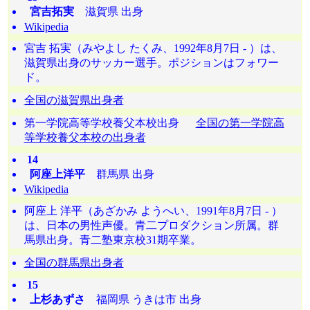
宮吉拓実
滋賀県 出身
Wikipedia
宮吉 拓実（みやよし たくみ、1992年8月7日 - ）は、
滋賀県出身のサッカー選手。ポジションはフォワー
ド。
全国の滋賀県出身者
第一学院高等学校養父本校出身
全国の第一学院高
等学校養父本校の出身者
14
阿座上洋平
群馬県 出身
Wikipedia
阿座上 洋平（あざかみ ようへい、1991年8月7日 - ）
は、日本の男性声優。青二プロダクション所属。群
馬県出身。青二塾東京校31期卒業。
全国の群馬県出身者
15
上杉あずさ
福岡県 うきは市 出身