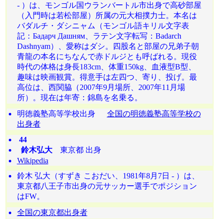
- ）は、モンゴル国ウランバートル市出身で高砂部屋
（入門時は若松部屋）所属の元大相撲力士。本名は
バダルチ・ダシニャム（モンゴル語キリル文字表
記：Бадарч Дашням、ラテン文字転写：Badarch
Dashnyam）、愛称はダシ。四股名と部屋の兄弟子朝
青龍の本名にちなんで赤ドルジとも呼ばれる。現役
時代の体格は身長183cm、体重150kg、血液型B型、
趣味は映画観賞。得意手は左四つ、寄り、投げ。最
高位は、西関脇（2007年9月場所、2007年11月場
所）。現在は年寄：錦島を名乗る。
明徳義塾高等学校出身
全国の明徳義塾高等学校の
出身者
44
鈴木弘大
東京都 出身
Wikipedia
鈴木 弘大（すずき こおだい、1981年8月7日 - ）は、
東京都八王子市出身の元サッカー選手でポジション
はFW。
全国の東京都出身者