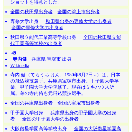
ショットを得意とした。
全国の秋田県出身者
全国の潟上市出身者
専修大学出身
秋田県出身の専修大学の出身者
全国の専修大学の出身者
秋田県立能代工業高等学校出身
全国の秋田県立能
代工業高等学校の出身者
49
寺内健
兵庫県 宝塚市 出身
Wikipedia
寺内 健（てらうち けん、1980年8月7日 - ）は、日本
の飛込競技選手。兵庫県宝塚市出身。甲子園大学卒
業、甲子園大学大学院修了。現在はミキハウス所
属。弟の寺内佑も元飛込競技選手。
全国の兵庫県出身者
全国の宝塚市出身者
甲子園大学出身
兵庫県出身の甲子園大学の出身
者
全国の甲子園大学の出身者
大阪偕星学園高等学校出身
全国の大阪偕星学園高