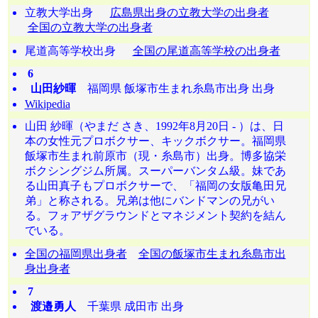
立教大学出身
広島県出身の立教大学の出身者
全国の立教大学の出身者
尾道高等学校出身
全国の尾道高等学校の出身者
6
山田紗暉
福岡県 飯塚市生まれ糸島市出身 出身
Wikipedia
山田 紗暉（やまだ さき、1992年8月20日 - ）は、日
本の女性元プロボクサー、キックボクサー。福岡県
飯塚市生まれ前原市（現・糸島市）出身。博多協栄
ボクシングジム所属。スーパーバンタム級。妹であ
る山田真子もプロボクサーで、「福岡の女版亀田兄
弟」と称される。兄弟は他にバンドマンの兄がい
る。フォアザグラウンドとマネジメント契約を結ん
でいる。
全国の福岡県出身者
全国の飯塚市生まれ糸島市出
身出身者
7
渡邉勇人
千葉県 成田市 出身