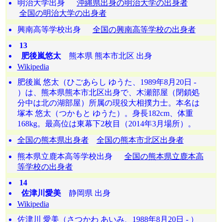
明治大学出身
沖縄県出身の明治大学の出身者
全国の明治大学の出身者
興南高等学校出身
全国の興南高等学校の出身者
13
肥後嵐悠太
熊本県 熊本市北区 出身
Wikipedia
肥後嵐 悠太（ひごあらし ゆうた、1989年8月20日 -
）は、熊本県熊本市北区出身で、木瀬部屋（閉鎖処
分中は北の湖部屋）所属の現役大相撲力士。本名は
塚本 悠太（つかもと ゆうた）。身長182cm、体重
168kg。最高位は東幕下2枚目（2014年3月場所）。
全国の熊本県出身者
全国の熊本市北区出身者
熊本県立鹿本高等学校出身
全国の熊本県立鹿本高
等学校の出身者
14
佐津川愛美
静岡県 出身
Wikipedia
佐津川 愛美（さつかわ あいみ、1988年8月20日 - ）