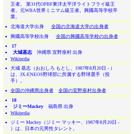
王者。 第31代OPBF東洋太平洋ライトフライ級王
者。元WBA世界ミニマム級王者。興國高等学校卒
業。
北海道大学出身
全国の北海道大学の出身者
興國高等学校出身
全国の興國高等学校の出身者
17
大城基志
沖縄県 宜野座村 出身
Wikipedia
大城 基志（おおしろ もとし、1987年8月20日 - ）
は、JX-ENEOS野球部に所属する野球選手（投
手）。
全国の沖縄県出身者
全国の宜野座村出身者
18
ジミーMackey
福島県 出身
Wikipedia
ジミー Mackey（ジミー マッキー、1987年8月20日 -
）は、日本の元男性タレント。