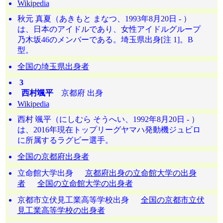
Wikipedia
秋元 真夏（あきもと まなつ、1993年8月20日 - ）
は、日本のアイドルであり、女性アイドルグループ
乃木坂46のメンバーである。埼玉県出身[注 1]。B
型。
全国の埼玉県出身者
3
西村颯平
京都府 出身
Wikipedia
西村 颯平（にしむら そうへい、1992年8月20日 - ）
は、2016年現在トップリーグヤマハ発動機ジュビロ
に所属するラグビー選手。
全国の京都府出身者
立命館大学出身
京都府出身の立命館大学の出身
者
全国の立命館大学の出身者
京都市立伏見工業高等学校出身
全国の京都市立伏
見工業高等学校の出身者