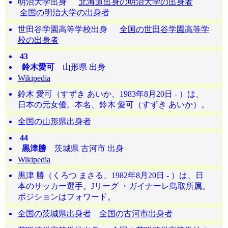
明治大学出身
北海道出身の明治大学の出身者
全国の明治大学の出身者
世田谷学園高等学校出身
全国の世田谷学園高等学
校の出身者
43
鈴木愛可
山形県 出身
Wikipedia
鈴木 愛可（すずき あいか、1983年8月20日 - ）は、
日本の元女優。本名、鈴木 愛可（すずき あいか）。
全国の山形県出身者
44
黒津勝
茨城県 古河市 出身
Wikipedia
黒津 勝（くろつ まさる、1982年8月20日 - ）は、日
本のサッカー選手。Jリーグ ・ガイナーレ鳥取所属。
ポジションはフォワード。
全国の茨城県出身者
全国の古河市出身者