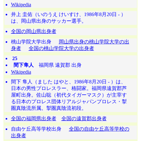
Wikipedia
井上 圭佑（いのうえ けいすけ、1986年8月20日 - ）
は、岡山県出身のサッカー選手。
全国の岡山県出身者
桃山学院大学出身
岡山県出身の桃山学院大学の出
身者
全国の桃山学院大学の出身者
25
間下隼人
福岡県 遠賀郡 出身
Wikipedia
間下 隼人（ました はやと、1986年8月20日 - ）は、
日本の男性プロレスラー、格闘家。福岡県遠賀郡芦
屋町出身。佐山聡（初代タイガーマスク）が主宰す
る日本のプロレス団体リアルジャパンプロレス・掣
圏真陰流所属。掣圏真陰流初段。
全国の福岡県出身者
全国の遠賀郡出身者
自由ケ丘高等学校出身
全国の自由ケ丘高等学校の
出身者