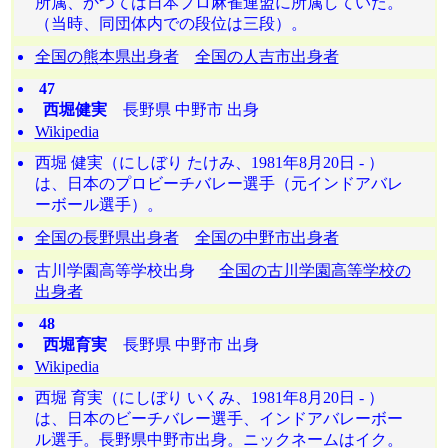
所属、かつては日本プロ麻雀連盟に所属していた。
（当時、同団体内での段位は三段）。
全国の熊本県出身者
全国の人吉市出身者
47
西堀健実
長野県 中野市 出身
Wikipedia
西堀 健実（にしぼり たけみ、1981年8月20日 - ）
は、日本のプロビーチバレー選手（元インドアバレ
ーボール選手）。
全国の長野県出身者
全国の中野市出身者
古川学園高等学校出身
全国の古川学園高等学校の
出身者
48
西堀育実
長野県 中野市 出身
Wikipedia
西堀 育実（にしぼり いくみ、1981年8月20日 - ）
は、日本のビーチバレー選手、インドアバレーボー
ル選手。長野県中野市出身。ニックネームはイク。