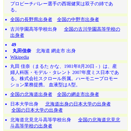
プロビーチバレー選手の西堀健実は双子の姉であ
る。
全国の長野県出身者
全国の中野市出身者
古川学園高等学校出身
全国の古川学園高等学校の
出身者
49
丸田佳奈
北海道 網走市 出身
Wikipedia
丸田 佳奈（まるた かな、1981年8月20日 - ）は、産
婦人科医・モデル・タレント 2007年度ミス日本であ
る。株式会社スクロール所属。ハーモニープロモー
ション業務提携。 血液型はA型。
全国の北海道出身者
全国の網走市出身者
日本大学出身
北海道出身の日本大学の出身者
全国の日本大学の出身者
北海道北見北斗高等学校出身
全国の北海道北見北
斗高等学校の出身者