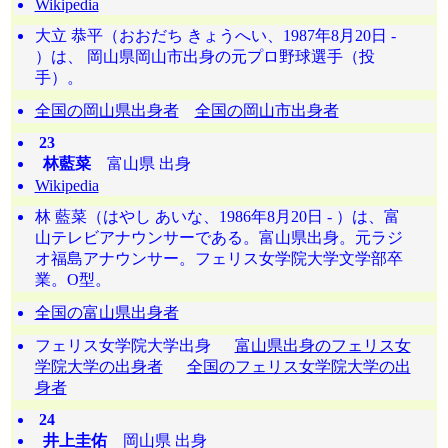
Wikipedia
大立 恭平（おおだち きょうへい、1987年8月20日 -
）は、 岡山県岡山市出身の元プロ野球選手（投
手）。
全国の岡山県出身者
全国の岡山市出身者
23
林藍菜
富山県 出身
Wikipedia
林 藍菜（はやし あいな、1986年8月20日 - ）は、富
山テレビアナウンサーである。富山県出身。元ラジ
オ福島アナウンサー。フェリス女学院大学文学部卒
業。O型。
全国の富山県出身者
フェリス女学院大学出身
富山県出身のフェリス女
学院大学の出身者
全国のフェリス女学院大学の出
身者
24
井上圭佑
岡山県 出身