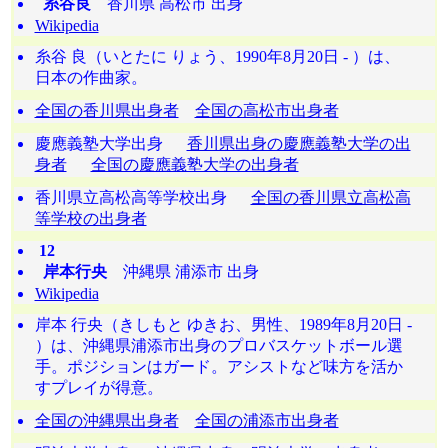
糸谷良
香川県 高松市 出身
Wikipedia
糸谷 良（いとたに りょう、1990年8月20日 - ）は、
日本の作曲家。
全国の香川県出身者
全国の高松市出身者
慶應義塾大学出身
香川県出身の慶應義塾大学の出
身者
全国の慶應義塾大学の出身者
香川県立高松高等学校出身
全国の香川県立高松高
等学校の出身者
12
岸本行央
沖縄県 浦添市 出身
Wikipedia
岸本 行央（きしもと ゆきお、男性、1989年8月20日 -
）は、沖縄県浦添市出身のプロバスケットボール選
手。ポジションはガード。アシストなど味方を活か
すプレイが得意。
全国の沖縄県出身者
全国の浦添市出身者