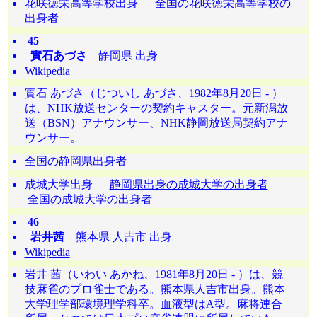
花咲徳栄高等学校出身
全国の花咲徳栄高等学校の
出身者
45
實石あづさ
静岡県 出身
Wikipedia
實石 あづさ（じついし あづさ、1982年8月20日 - ）
は、NHK放送センターの契約キャスター。元新潟放
送（BSN）アナウンサー、NHK静岡放送局契約アナ
ウンサー。
全国の静岡県出身者
成城大学出身
静岡県出身の成城大学の出身者
全国の成城大学の出身者
46
岩井茜
熊本県 人吉市 出身
Wikipedia
岩井 茜（いわい あかね、1981年8月20日 - ）は、競
技麻雀のプロ雀士である。熊本県人吉市出身。熊本
大学理学部環境理学科卒。血液型はA型。麻将連合