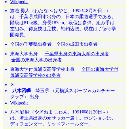
Wikipedia
渡邉 勇人（わたなべ はやと、1992年8月20日 - ）
は、千葉県成田市出身の、日本の柔道選手である。
階級は81kg級。身長183cm。段位は参弾。組み手は
左組み。得意技は足技、袖釣込腰。現在は了徳寺学
園職員。
全国の千葉県出身者
全国の成田市出身者
東海大学出身
千葉県出身の東海大学の出身者
全国の東海大学の出身者
東海大学付属浦安高等学校出身
全国の東海大学付
属浦安高等学校の出身者
8
八木沼瞬
埼玉県 （元横浜スポーツ＆カルチャー
クラブ） 出身
Wikipedia
八木沼 瞬（やぎぬま しゅん、1991年8月20日 - ）
は、埼玉県出身の元サッカー選手。ポジションは、
ディフェンダー、ミッドフィールダー。