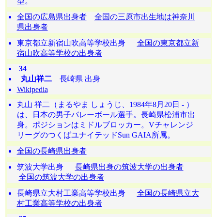
型。
全国の広島県出身者
全国の三原市出生地は神奈川
県出身者
東京都立新宿山吹高等学校出身
全国の東京都立新
宿山吹高等学校の出身者
34
丸山祥二
長崎県 出身
Wikipedia
丸山 祥二（まるやま しょうじ、1984年8月20日 - ）
は、日本の男子バレーボール選手。長崎県松浦市出
身。ポジションはミドルブロッカー。Vチャレンジ
リーグのつくばユナイテッドSun GAIA所属。
全国の長崎県出身者
筑波大学出身
長崎県出身の筑波大学の出身者
全国の筑波大学の出身者
長崎県立大村工業高等学校出身
全国の長崎県立大
村工業高等学校の出身者