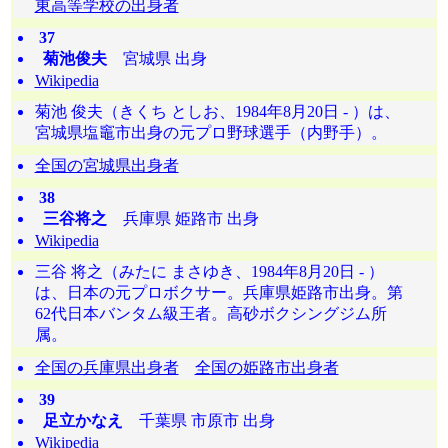
東高等学校の出身者
37
菊池俊夫
宮城県 出身
Wikipedia
菊池 俊夫（きくち としお、1984年8月20日 - ）は、
宮城県塩竈市出身の元プロ野球選手（内野手）。
全国の宮城県出身者
38
三谷将之
兵庫県 姫路市 出身
Wikipedia
三谷 将之（みたに まさゆき、1984年8月20日 - ）
は、日本の元プロボクサー。兵庫県姫路市出身。第
62代日本バンタム級王者。高砂ボクシングジム所
属。
全国の兵庫県出身者
全国の姫路市出身者
39
足立かなえ
千葉県 市原市 出身
Wikipedia