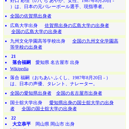
野口 彩佳（のぐち あやか、女性、1987年8月20日 -
）は、日本の元バレーボール選手、現指導者。
全国の佐賀県出身者
広島大学出身
佐賀県出身の広島大学の出身者
全国の広島大学の出身者
九州文化学園高等学校出身
全国の九州文化学園高
等学校の出身者
21
落合福嗣
愛知県 名古屋市 出身
Wikipedia
落合 福嗣（おちあい ふくし、1987年8月20日 - ）
は、日本の声優、タレント、ナレーター。
全国の愛知県出身者
全国の名古屋市出身者
国士舘大学出身
愛知県出身の国士舘大学の出身
者
全国の国士舘大学の出身者
22
大立恭平
岡山県 岡山市 出身