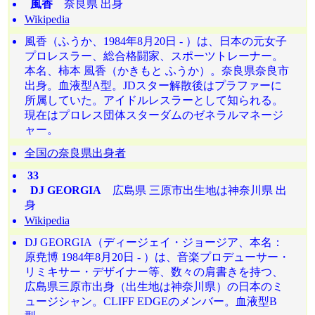
風香
奈良県 出身
Wikipedia
風香（ふうか、1984年8月20日 - ）は、日本の元女子
プロレスラー、総合格闘家、スポーツトレーナー。
本名、柿本 風香（かきもと ふうか）。奈良県奈良市
出身。血液型A型。JDスター解散後はプラファーに
所属していた。アイドルレスラーとして知られる。
現在はプロレス団体スターダムのゼネラルマネージ
ャー。
全国の奈良県出身者
33
DJ GEORGIA
広島県 三原市出生地は神奈川県 出
身
Wikipedia
DJ GEORGIA（ディージェイ・ジョージア、本名：
原尭博 1984年8月20日 - ）は、音楽プロデューサー・
リミキサー・デザイナー等、数々の肩書きを持つ、
広島県三原市出身（出生地は神奈川県）の日本のミ
ュージシャン。CLIFF EDGEのメンバー。血液型B