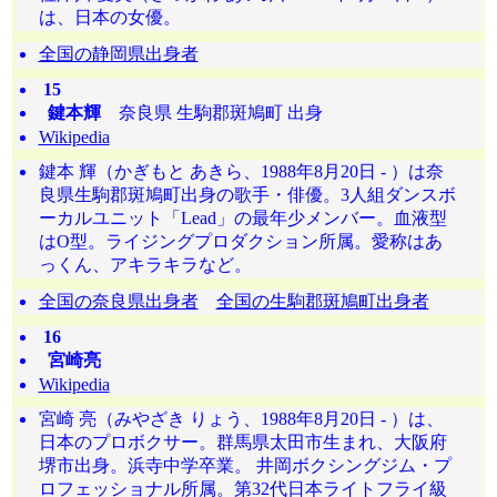
は、日本の女優。
全国の静岡県出身者
15
鍵本輝
奈良県 生駒郡斑鳩町 出身
Wikipedia
鍵本 輝（かぎもと あきら、1988年8月20日 - ）は奈
良県生駒郡斑鳩町出身の歌手・俳優。3人組ダンスボ
ーカルユニット「Lead」の最年少メンバー。血液型
はO型。ライジングプロダクション所属。愛称はあ
っくん、アキラキラなど。
全国の奈良県出身者
全国の生駒郡斑鳩町出身者
16
宮崎亮
Wikipedia
宮崎 亮（みやざき りょう、1988年8月20日 - ）は、
日本のプロボクサー。群馬県太田市生まれ、大阪府
堺市出身。浜寺中学卒業。 井岡ボクシングジム・プ
ロフェッショナル所属。第32代日本ライトフライ級