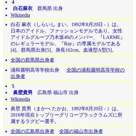
4
白石麻衣
群馬県 出身
Wikipedia
白石 麻衣（しらいし まい、1992年8月20日 - ）は、
日本のアイドル、ファッションモデルであり、女性
アイドルグループ乃木坂46のメンバー、『LARME』
のレギュラーモデル、『Ray』の専属モデルである
[4]。群馬県出身[5]。身長162cm。血液型A型[5]。
全国の群馬県出身者
浦和麗明高等学校出身
全国の浦和麗明高等学校の
出身者
5
眞壁貴男
広島県 福山市 出身
Wikipedia
眞壁 貴男（まかべ たかお、1992年8月20日 - ）は、
2016年現在トップリーグリコーブラックラムズに所
属するラグビー選手。
全国の広島県出身者
全国の福山市出身者