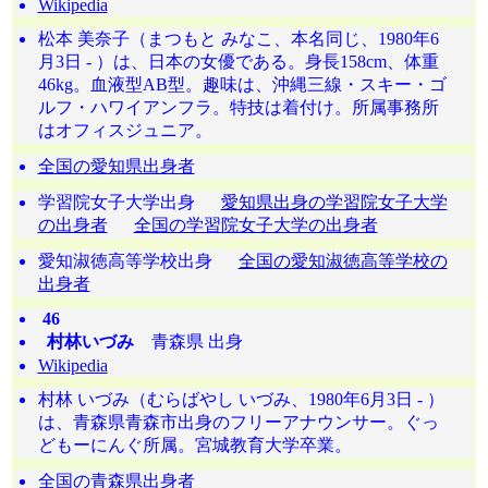
Wikipedia
松本 美奈子（まつもと みなこ、本名同じ、1980年6
月3日 - ）は、日本の女優である。身長158cm、体重
46kg。血液型AB型。趣味は、沖縄三線・スキー・ゴ
ルフ・ハワイアンフラ。特技は着付け。所属事務所
はオフィスジュニア。
全国の愛知県出身者
学習院女子大学出身
愛知県出身の学習院女子大学
の出身者
全国の学習院女子大学の出身者
愛知淑徳高等学校出身
全国の愛知淑徳高等学校の
出身者
46
村林いづみ
青森県 出身
Wikipedia
村林 いづみ（むらばやし いづみ、1980年6月3日 - ）
は、青森県青森市出身のフリーアナウンサー。ぐっ
どもーにんぐ所属。宮城教育大学卒業。
全国の青森県出身者