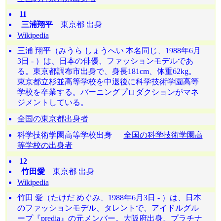
11
三浦翔平
東京都 出身
Wikipedia
三浦 翔平（みうら しょうへい 本名同じ、1988年6月
3日 - ）は、日本の俳優、ファッションモデルであ
る。東京都調布市出身で、身長181cm、体重62kg。
東京都立杉並高等学校を中退後に科学技術学園高等
学校を卒業する。バーニングプロダクションがマネ
ジメントしている。
全国の東京都出身者
科学技術学園高等学校出身
全国の科学技術学園高
等学校の出身者
12
竹田愛
東京都 出身
Wikipedia
竹田 愛（たけだ めぐみ、1988年6月3日 - ）は、日本
のファッションモデル、タレントで、アイドルグル
ープ『predia』の元メンバー。大阪府出身。プラチナ