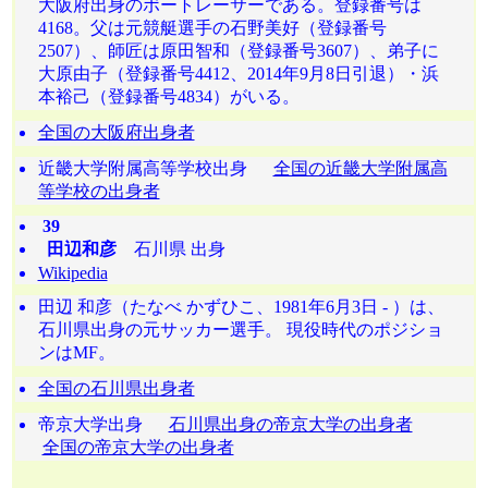
大阪府出身のボートレーサーである。登録番号は
4168。父は元競艇選手の石野美好（登録番号
2507）、師匠は原田智和（登録番号3607）、弟子に
大原由子（登録番号4412、2014年9月8日引退）・浜
本裕己（登録番号4834）がいる。
全国の大阪府出身者
近畿大学附属高等学校出身
全国の近畿大学附属高
等学校の出身者
39
田辺和彦
石川県 出身
Wikipedia
田辺 和彦（たなべ かずひこ、1981年6月3日 - ）は、
石川県出身の元サッカー選手。 現役時代のポジショ
ンはMF。
全国の石川県出身者
帝京大学出身
石川県出身の帝京大学の出身者
全国の帝京大学の出身者