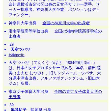
奈川県横浜市金沢区出身の元女子サッカー選手、サ
ッカー指導者。神奈川大学卒業。ポジションはディ
フェンダー。
神奈川大学出身
全国の神奈川大学の出身者
湘南学院高等学校出身
全国の湘南学院高等学校の
出身者
29
天空ツバサ
Wikipedia
天空 ツバサ（てんくう つばさ、1984年6月3日 - ）
は、日本の女子プロボクサーである。本名・前田 睦
美（まえだ むつみ）。旧リングネーム・ツバサ。大
分県中津市出身。アルファボクシングジム（旧山木
ジム）所属。
東京女子体育大学出身
全国の東京女子体育大学の
出身者
30
池谷祐子
静岡県 出身