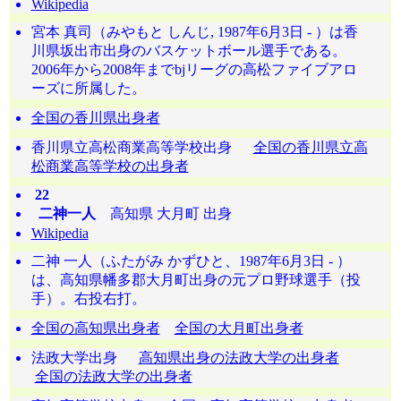
Wikipedia
宮本 真司（みやもと しんじ, 1987年6月3日 - ）は香
川県坂出市出身のバスケットボール選手である。
2006年から2008年までbjリーグの高松ファイブアロ
ーズに所属した。
全国の香川県出身者
香川県立高松商業高等学校出身
全国の香川県立高
松商業高等学校の出身者
22
二神一人
高知県 大月町 出身
Wikipedia
二神 一人（ふたがみ かずひと、1987年6月3日 - ）
は、高知県幡多郡大月町出身の元プロ野球選手（投
手）。右投右打。
全国の高知県出身者
全国の大月町出身者
法政大学出身
高知県出身の法政大学の出身者
全国の法政大学の出身者