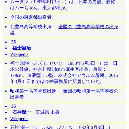
ムータン（1983年6月3日 - ）は、日本の男優。愛称
はムーちゃん。東京都出身。
全国の東京都出身者
北豊島高等学校出身
全国の北豊島高等学校の出身
者
35
福士誠治
Wikipedia
福士 誠治（ふくし せいじ、1983年6月3日 - ）は、日
本の俳優。神奈川県川崎市麻生区出身。身長：
178cm。血液型：O型。株式会社アウルム所属。2015
年3月31日までは今井事務所に所属していた。
昭和第一高等学校出身
全国の昭和第一高等学校の
出身者
36
石神深一
茨城県 出身
Wikipedia
石神 深一（いしがみ しんいち、1982年6月3日 - ）