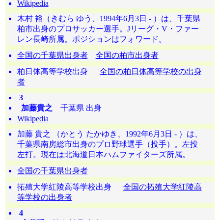
Wikipedia
木村 裕（きむら ゆう、1994年6月3日 - ）は、千葉県
柏市出身のプロサッカー選手。Jリーグ・V・ファー
レン長崎所属。ポジションはフォワード。
全国の千葉県出身者
全国の柏市出身者
柏日体高等学校出身
全国の柏日体高等学校の出身
者
3
加藤貴之
千葉県 出身
Wikipedia
加藤 貴之 （かとう たかゆき、1992年6月3日 - ）は、
千葉県南房総市出身のプロ野球選手（投手）。左投
左打。現在は北海道日本ハムファイターズ所属。
全国の千葉県出身者
拓殖大学紅陵高等学校出身
全国の拓殖大学紅陵高
等学校の出身者
4