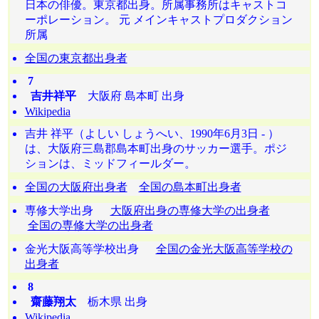
日本の俳優。東京都出身。所属事務所はキャストコ
ーポレーション。 元 メインキャストプロダクション
所属
全国の東京都出身者
7
吉井祥平
大阪府 島本町 出身
Wikipedia
吉井 祥平（よしい しょうへい、1990年6月3日 - ）
は、大阪府三島郡島本町出身のサッカー選手。ポジ
ションは、ミッドフィールダー。
全国の大阪府出身者
全国の島本町出身者
専修大学出身
大阪府出身の専修大学の出身者
全国の専修大学の出身者
金光大阪高等学校出身
全国の金光大阪高等学校の
出身者
8
齋藤翔太
栃木県 出身
Wikipedia