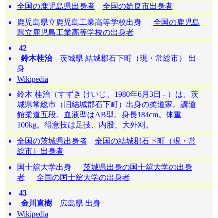
全国の鹿児島県出身者
全国の姶良市出身者
鹿児島県立鹿児島工業高等学校出身
全国の鹿児島
県立鹿児島工業高等学校の出身者
42
鈴木桂治
茨城県 結城郡石下町（現・常総市） 出
身
Wikipedia
鈴木 桂治（すずき けいじ、1980年6月3日 - ）は、茨
城県常総市（旧結城郡石下町）出身の柔道家。講道
館柔道五段。血液型はAB型。身長184cm。体重
100kg。得意技は足技、内股、大外刈。
全国の茨城県出身者
全国の結城郡石下町（現・常
総市）出身者
国士舘大学出身
茨城県出身の国士舘大学の出身
者
全国の国士舘大学の出身者
43
金川直樹
広島県 出身
Wikipedia