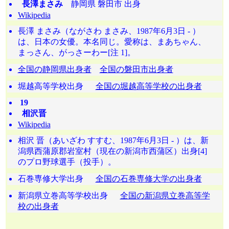
長澤まさみ
静岡県 磐田市 出身
Wikipedia
長澤 まさみ（ながさわ まさみ、1987年6月3日 - ）
は、日本の女優。本名同じ。愛称は、まあちゃん、
まっさん、がっさーわー[注 1]。
全国の静岡県出身者
全国の磐田市出身者
堀越高等学校出身
全国の堀越高等学校の出身者
19
相沢晋
Wikipedia
相沢 晋（あいざわ すすむ、1987年6月3日 - ）は、新
潟県西蒲原郡岩室村（現在の新潟市西蒲区）出身[4]
のプロ野球選手（投手）。
石巻専修大学出身
全国の石巻専修大学の出身者
新潟県立巻高等学校出身
全国の新潟県立巻高等学
校の出身者