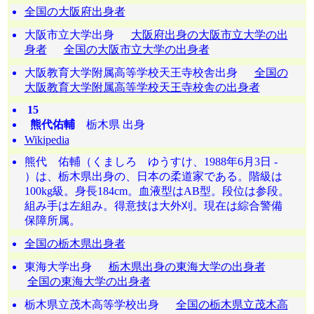
全国の大阪府出身者
大阪市立大学出身
大阪府出身の大阪市立大学の出
身者
全国の大阪市立大学の出身者
大阪教育大学附属高等学校天王寺校舎出身
全国の
大阪教育大学附属高等学校天王寺校舎の出身者
15
熊代佑輔
栃木県 出身
Wikipedia
熊代 佑輔（くましろ ゆうすけ、1988年6月3日 -
）は、栃木県出身の、日本の柔道家である。階級は
100kg級。身長184cm。血液型はAB型。段位は参段。
組み手は左組み。得意技は大外刈。現在は綜合警備
保障所属。
全国の栃木県出身者
東海大学出身
栃木県出身の東海大学の出身者
全国の東海大学の出身者
栃木県立茂木高等学校出身
全国の栃木県立茂木高