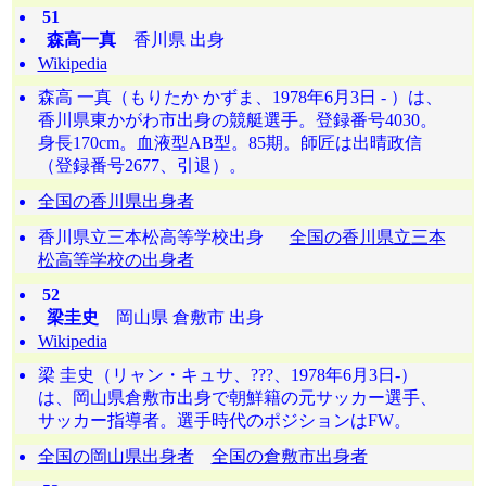
51
森高一真
香川県 出身
Wikipedia
森高 一真（もりたか かずま、1978年6月3日 - ）は、
香川県東かがわ市出身の競艇選手。登録番号4030。
身長170cm。血液型AB型。85期。師匠は出晴政信
（登録番号2677、引退）。
全国の香川県出身者
香川県立三本松高等学校出身
全国の香川県立三本
松高等学校の出身者
52
梁圭史
岡山県 倉敷市 出身
Wikipedia
梁 圭史（リャン・キュサ、???、1978年6月3日-）
は、岡山県倉敷市出身で朝鮮籍の元サッカー選手、
サッカー指導者。選手時代のポジションはFW。
全国の岡山県出身者
全国の倉敷市出身者