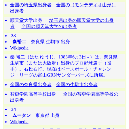
全国の埼玉県出身者
全国の（モンテディオ山形）
出身者
順天堂大学出身
埼玉県出身の順天堂大学の出身
者
全国の順天堂大学の出身者
33
秦裕二
奈良県 生駒市 出身
Wikipedia
秦 裕二（はた ゆうじ、1983年6月3日 - ）は、奈良県
生駒市（または大阪府）出身のプロ野球選手（投
手）。右投右打。現在はベースボール・チャレン
ジ・リーグの富山GRNサンダーバーズに所属。
全国の奈良県出身者
全国の生駒市出身者
智辯学園高等学校出身
全国の智辯学園高等学校の
出身者
34
ムータン
東京都 出身
Wikipedia