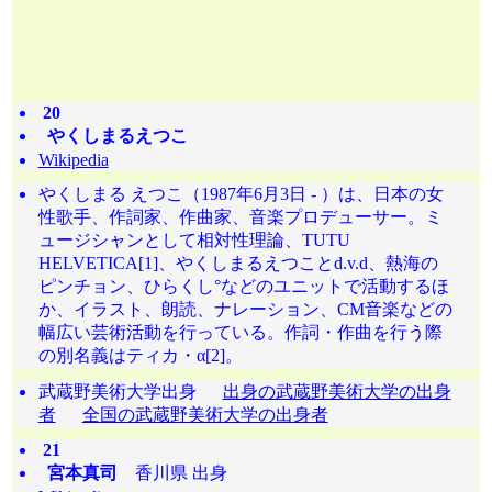
20
やくしまるえつこ
Wikipedia
やくしまる えつこ（1987年6月3日 - ）は、日本の女
性歌手、作詞家、作曲家、音楽プロデューサー。ミ
ュージシャンとして相対性理論、TUTU
HELVETICA[1]、やくしまるえつことd.v.d、熱海の
ピンチョン、ひらくし°などのユニットで活動するほ
か、イラスト、朗読、ナレーション、CM音楽などの
幅広い芸術活動を行っている。作詞・作曲を行う際
の別名義はティカ・α[2]。
武蔵野美術大学出身
出身の武蔵野美術大学の出身
者
全国の武蔵野美術大学の出身者
21
宮本真司
香川県 出身