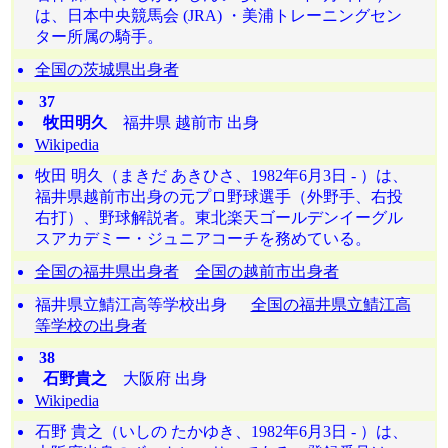
は、日本中央競馬会 (JRA) ・美浦トレーニングセン
ター所属の騎手。
全国の茨城県出身者
37
牧田明久
福井県 越前市 出身
Wikipedia
牧田 明久（まきだ あきひさ、1982年6月3日 - ）は、
福井県越前市出身の元プロ野球選手（外野手、右投
右打）、野球解説者。東北楽天ゴールデンイーグル
スアカデミー・ジュニアコーチを務めている。
全国の福井県出身者
全国の越前市出身者
福井県立鯖江高等学校出身
全国の福井県立鯖江高
等学校の出身者
38
石野貴之
大阪府 出身
Wikipedia
石野 貴之（いしの たかゆき、1982年6月3日 - ）は、