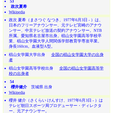
53
政次夏希
Wikipedia
政次 夏希（まさつぐ なつき、1977年6月3日 - ）は、
日本のフリーアナウンサー、元テレビ宮崎のアナウ
ンサー、中京テレビ放送の契約アナウンサー。NTB
所属。愛知県名古屋市出身。椙山女学園高等学校卒
業、椙山女学園大学人間関係学部教育学専攻卒業。
身長160cm。血液型A型。
椙山女学園大学出身
全国の椙山女学園大学の出身
者
椙山女学園高等学校出身
全国の椙山女学園高等学
校の出身者
54
櫻井健介
茨城県 出身
Wikipedia
櫻井 健介（さくらい けんすけ、1977年6月3日 - ）は
テレビ朝日スポーツ局プロデューサー・ディレクタ
ー、元アナウンサー。