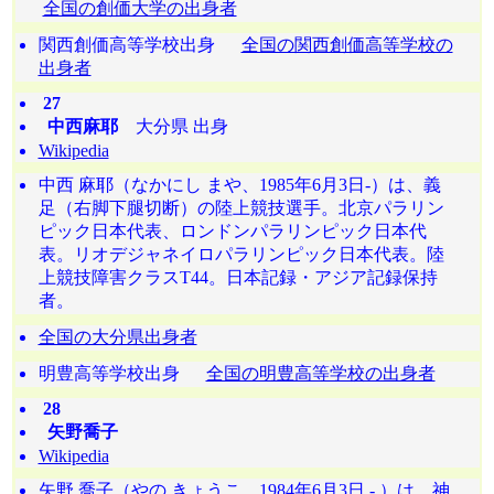
全国の創価大学の出身者
関西創価高等学校出身
全国の関西創価高等学校の
出身者
27
中西麻耶
大分県 出身
Wikipedia
中西 麻耶（なかにし まや、1985年6月3日-）は、義
足（右脚下腿切断）の陸上競技選手。北京パラリン
ピック日本代表、ロンドンパラリンピック日本代
表。リオデジャネイロパラリンピック日本代表。陸
上競技障害クラスT44。日本記録・アジア記録保持
者。
全国の大分県出身者
明豊高等学校出身
全国の明豊高等学校の出身者
28
矢野喬子
Wikipedia
矢野 喬子（やの きょうこ、1984年6月3日 - ）は、神