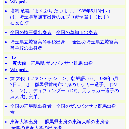
Wikipedia
増渕 竜義（ますぶち たつよし、1988年5月3日 - ）
は、埼玉県草加市出身の元プロ野球選手（投手）。
右投右打。
全国の埼玉県出身者
全国の草加市出身者
埼玉県立鷲宮高等学校出身
全国の埼玉県立鷲宮高
等学校の出身者
15
黄大俊
群馬県 ザスパクサツ群馬 出身
Wikipedia
黄 大俊（ファン・テジュン、朝鮮語: ???、1988年5月
3日 - ）は、群馬県前橋市出身のサッカー選手。ポジ
ションは、ディフェンダー（DF)。元サッカー選手の
黄大城は実弟。
全国の群馬県出身者
全国のザスパクサツ群馬出身
者
東海大学出身
群馬県出身の東海大学の出身者
全国の東海大学の出身者