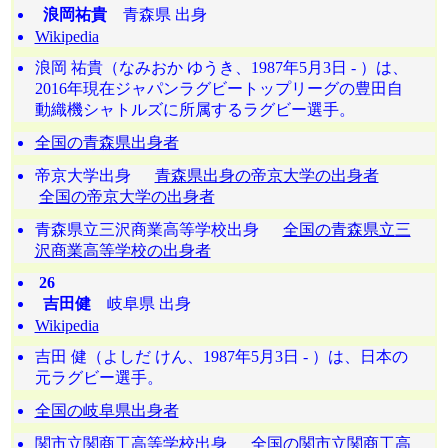
浪岡祐貴
青森県 出身
Wikipedia
浪岡 祐貴（なみおか ゆうき、1987年5月3日 - ）は、
2016年現在ジャパンラグビートップリーグの豊田自
動織機シャトルズに所属するラグビー選手。
全国の青森県出身者
帝京大学出身
青森県出身の帝京大学の出身者
全国の帝京大学の出身者
青森県立三沢商業高等学校出身
全国の青森県立三
沢商業高等学校の出身者
26
吉田健
岐阜県 出身
Wikipedia
吉田 健（よしだ けん、1987年5月3日 - ）は、日本の
元ラグビー選手。
全国の岐阜県出身者
関市立関商工高等学校出身
全国の関市立関商工高