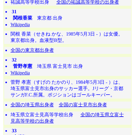
祐誠高等学校出身
全国の祐誠高等学校の出身者
31
関根香菜
東京都 出身
Wikipedia
関根 香菜（せきね かな、1985年5月3日 - ）は女優。
東京都出身。血液型B型。
全国の東京都出身者
32
菅野孝憲
埼玉県 富士見市 出身
Wikipedia
菅野 孝憲（すげの たかのり、1984年5月3日 - ）は、
埼玉県富士見市出身のサッカー選手。Jリーグ・京都
サンガF.C.所属。ポジションはゴールキーパー。
全国の埼玉県出身者
全国の富士見市出身者
埼玉県立富士見高等学校出身
全国の埼玉県立富士
見高等学校の出身者
33