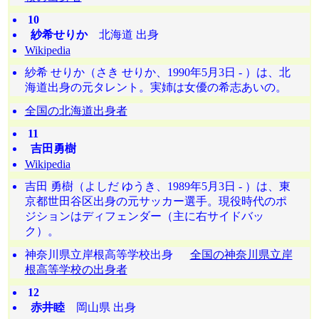
10
紗希せりか
北海道 出身
Wikipedia
紗希 せりか（さき せりか、1990年5月3日 - ）は、北
海道出身の元タレント。実姉は女優の希志あいの。
全国の北海道出身者
11
吉田勇樹
Wikipedia
吉田 勇樹（よしだ ゆうき、1989年5月3日 - ）は、東
京都世田谷区出身の元サッカー選手。現役時代のポ
ジションはディフェンダー（主に右サイドバッ
ク）。
神奈川県立岸根高等学校出身
全国の神奈川県立岸
根高等学校の出身者
12
赤井睦
岡山県 出身