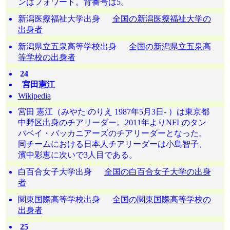
ンはフォワード。背番号は5。
新潟医療福祉大学出身
全国の新潟医療福祉大学の
出身者
新潟県立五泉高等学校出身
全国の新潟県立五泉高
等学校の出身者
24
宮田憲江
Wikipedia
宮田 憲江（みやた のりえ 1987年5月3日- ）は東京都
中野区出身のチアリーダー。2011年よりNFLのタン
パベイ・バッカニアーズのチアリーダーとなった。
同チームにおける日本人チアリーダーは小島智子、
濱中彩恵に次いで3人目である。
白百合女子大学出身
全国の白百合女子大学の出身
者
関東国際高等学校出身
全国の関東国際高等学校の
出身者
25