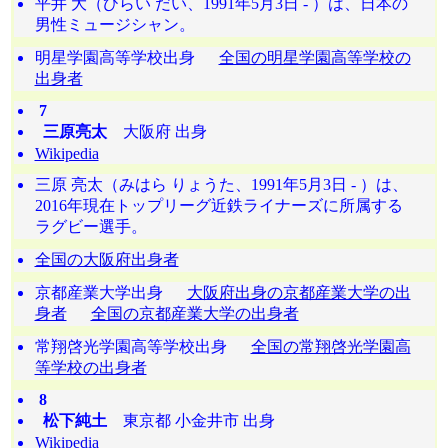
平井 大（ひらい だい、1991年5月3日 - ）は、日本の
男性ミュージシャン。
明星学園高等学校出身
全国の明星学園高等学校の
出身者
7
三原亮太
大阪府 出身
Wikipedia
三原 亮太（みはら りょうた、1991年5月3日 - ）は、
2016年現在トップリーグ近鉄ライナーズに所属する
ラグビー選手。
全国の大阪府出身者
京都産業大学出身
大阪府出身の京都産業大学の出
身者
全国の京都産業大学の出身者
常翔啓光学園高等学校出身
全国の常翔啓光学園高
等学校の出身者
8
松下純土
東京都 小金井市 出身
Wikipedia