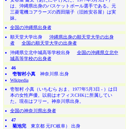
は、沖縄県出身のバスケットボール選手である。元
三菱電機コアラーズの西田陽子（旧姓安谷屋）は実
妹。
全国の沖縄県出身者
順天堂大学出身
沖縄県出身の順天堂大学の出身
者
全国の順天堂大学の出身者
沖縄県立北中城高等学校出身
全国の沖縄県立北中
城高等学校の出身者
46
壱智村小真
神奈川県 出身
Wikipedia
壱智村 小真（いちむら おま、1977年5月3日 - ）は日
本の女性声優。以前はオフィスCHKに所属してい
た。現在はフリー。神奈川県出身。
全国の神奈川県出身者
47
菊池完
東京都 元FC岐阜） 出身