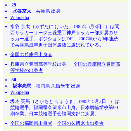
29
水谷京太
兵庫県 出身
Wikipedia
水谷 京太（みずたに けいた、1985年5月3日 - ）は関
西サッカーリーグ三菱重工神戸サッカー部所属のサ
ッカー選手。ポジションはDF。 2007年から3年連続
で兵庫県成年男子国体選抜に選ばれている。
全国の兵庫県出身者
兵庫県立豊岡高等学校出身
全国の兵庫県立豊岡高
等学校の出身者
30
坂本亮馬
福岡県 久留米市 出身
Wikipedia
坂本 亮馬（さかもと りょうま、1985年5月3日 - ）は
競輪選手。福岡県久留米市出身。日本競輪学校第90
期卒業。日本競輪選手会福岡支部に所属。
全国の福岡県出身者
全国の久留米市出身者