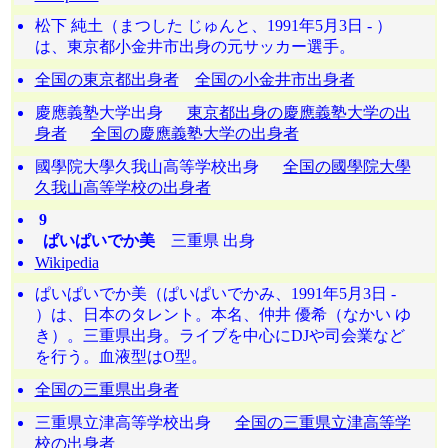
松下 純土（まつした じゅんと、1991年5月3日 - ）
は、東京都小金井市出身の元サッカー選手。
全国の東京都出身者
全国の小金井市出身者
慶應義塾大学出身
東京都出身の慶應義塾大学の出
身者
全国の慶應義塾大学の出身者
國學院大學久我山高等学校出身
全国の國學院大學
久我山高等学校の出身者
9
ぱいぱいでか美
三重県 出身
Wikipedia
ぱいぱいでか美（ぱいぱいでかみ、1991年5月3日 -
）は、日本のタレント。本名、仲井 優希（なかい ゆ
き）。三重県出身。ライブを中心にDJや司会業など
を行う。血液型はO型。
全国の三重県出身者
三重県立津高等学校出身
全国の三重県立津高等学
校の出身者