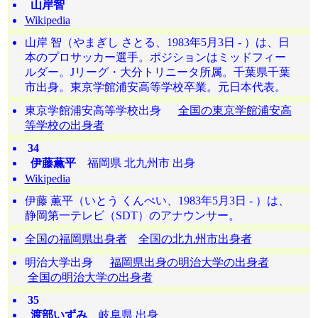
山岸智
Wikipedia
山岸 智（やまぎし さとる、1983年5月3日 - ）は、日
本のプロサッカー選手。ポジションはミッドフィー
ルダー。Jリーグ・大分トリニータ所属。千葉県千葉
市出身。東京学館浦安高等学校卒業。元日本代表。
東京学館浦安高等学校出身
全国の東京学館浦安高
等学校の出身者
34
伊藤薫平
福岡県 北九州市 出身
Wikipedia
伊藤 薫平（いとう くんぺい、1983年5月3日 - ）は、
静岡第一テレビ（SDT）のアナウンサー。
全国の福岡県出身者
全国の北九州市出身者
明治大学出身
福岡県出身の明治大学の出身者
全国の明治大学の出身者
35
渡部いずみ
岐阜県 出身