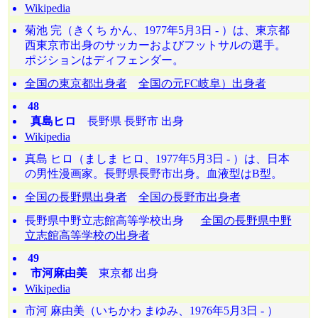
Wikipedia
菊池 完（きくち かん、1977年5月3日 - ）は、東京都
西東京市出身のサッカーおよびフットサルの選手。
ポジションはディフェンダー。
全国の東京都出身者
全国の元FC岐阜）出身者
48
真島ヒロ
長野県 長野市 出身
Wikipedia
真島 ヒロ（ましま ヒロ、1977年5月3日 - ）は、日本
の男性漫画家。長野県長野市出身。血液型はB型。
全国の長野県出身者
全国の長野市出身者
長野県中野立志館高等学校出身
全国の長野県中野
立志館高等学校の出身者
49
市河麻由美
東京都 出身
Wikipedia
市河 麻由美（いちかわ まゆみ、1976年5月3日 - ）