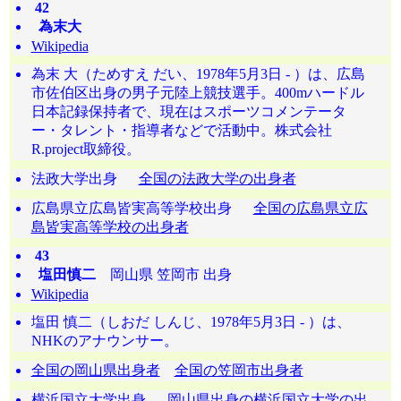
42
為末大
Wikipedia
為末 大（ためすえ だい、1978年5月3日 - ）は、広島
市佐伯区出身の男子元陸上競技選手。400mハードル
日本記録保持者で、現在はスポーツコメンテータ
ー・タレント・指導者などで活動中。株式会社
R.project取締役。
法政大学出身
全国の法政大学の出身者
広島県立広島皆実高等学校出身
全国の広島県立広
島皆実高等学校の出身者
43
塩田慎二
岡山県 笠岡市 出身
Wikipedia
塩田 慎二（しおだ しんじ、1978年5月3日 - ）は、
NHKのアナウンサー。
全国の岡山県出身者
全国の笠岡市出身者
横浜国立大学出身
岡山県出身の横浜国立大学の出